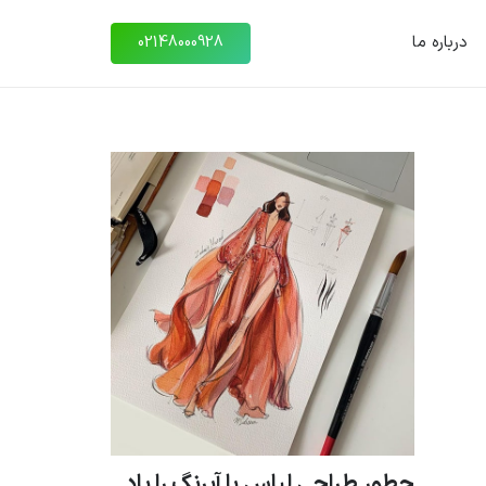
درباره ما
02148000928
چطور طراحی لباس با آبرنگ را یاد