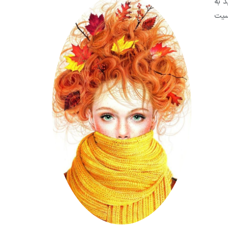
 به
سیت