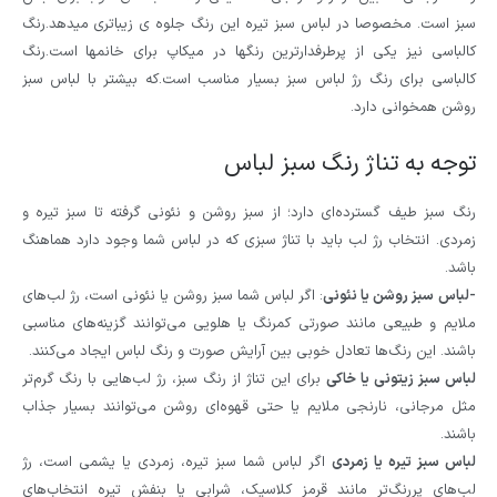
سبز است. مخصوصا در لباس سبز تیره این رنگ جلوه ی زیباتری میدهد.رنگ
کالباسی نیز یکی از پرطرفدارترین رنگها در میکاپ برای خانمها است.رنگ
کالباسی برای رنگ رژ لباس سبز بسیار مناسب است.که بیشتر با لباس سبز
روشن همخوانی دارد.
توجه به تناژ رنگ سبز لباس
رنگ سبز طیف گسترده‌ای دارد؛ از سبز روشن و نئونی گرفته تا سبز تیره و
زمردی. انتخاب رژ لب باید با تناژ سبزی که در لباس شما وجود دارد هماهنگ
باشد.
-لباس سبز روشن یا نئونی
: اگر لباس شما سبز روشن یا نئونی است، رژ لب‌های
ملایم و طبیعی مانند صورتی کمرنگ یا هلویی می‌توانند گزینه‌های مناسبی
باشند. این رنگ‌ها تعادل خوبی بین آرایش صورت و رنگ لباس ایجاد می‌کنند.
لباس سبز زیتونی یا خاکی
برای این تناژ از رنگ سبز، رژ لب‌هایی با رنگ گرم‌تر
مثل مرجانی، نارنجی ملایم یا حتی قهوه‌ای روشن می‌توانند بسیار جذاب
باشند.
لباس سبز تیره یا زمردی
اگر لباس شما سبز تیره، زمردی یا یشمی است، رژ
لب‌های پررنگ‌تر مانند قرمز کلاسیک، شرابی یا بنفش تیره انتخاب‌های