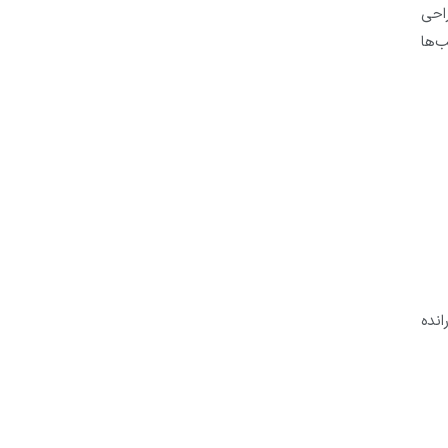
احی
ب‌ها
نده