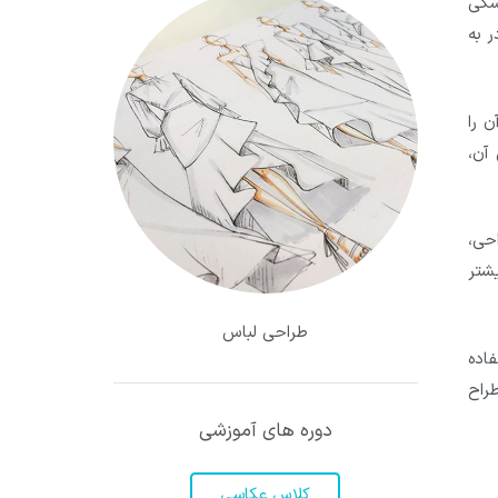
شکی
ر به
 را
آن،
حی،
شتر
طراحی لباس
اده
طراح
دوره های آموزشی
کلاس عکاسی