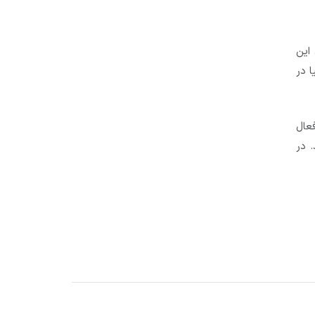
photo. فعال بوده است. این
سراسر دنیا در
عال
. در