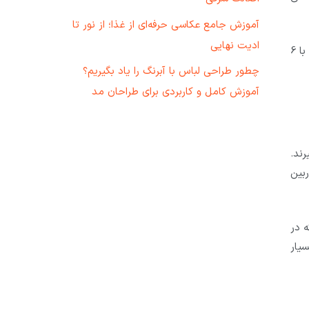
آموزش جامع عکاسی حرفه‌ای از غذا؛ از نور تا
ادیت نهایی
شما در این سایت می‌توانید در عکس های سایر عکاسان جستجو کرده، آنها را تایید و یا انتقاد خود را از عکس‌شان، بیان نمایید. با 6
چطور طراحی لباس با آبرنگ را یاد بگیریم؟
آموزش کامل و کاربردی برای طراحان مد
یرند.
بین
 در
ارها، بلکه برای هر عکاسی می‌تواند جذاب باشد. ظاهر سایت iphonephotographyschool بسیار