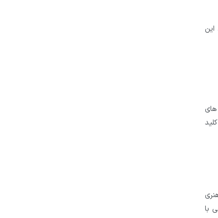
. این
های
حه کلید
 هنری
کاسی با