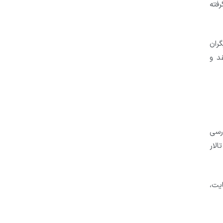
فته
گران
نقد و
ررسی
 مربوط به فروم ( تالار
یت،