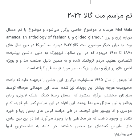
تم مراسم مت گالا 2022
Met Gala هرساله با موضوع خاصی برگزار می‌شود و موضوع یا تم امسال
درباره زرق و برق gilded glamour و یا america: an anthology of fashion
بود. به بیان دیگر موضوع مت گالا 2022 درباره مد آمریکا در بین سال های
1870 تا 1900 می‌بود که در این سالها، نیویورک به دلیل داشتن پیشرفت
اقتصادی عظیم، مردم ثروتمند شده و به همین دلیل صنعت مد و و بویژه
لباس های پر زرق و برق و بزرگ بسیار مورد توجه قرار گرفته است.
آنا وینتور از سال 1995 مسئولیت برگزاری این جشن را برعهده دارد که باعث
محبوبیت هرچه بیشتر این رویداد نیز شده است. این مهمانی هرساله توسط
میزبانان مختلفی برگزار میشود که امسال رجینا کینگ، بلیک لایولی، رایان
رینالدز و لین منوئل میراندا بودند. این افراد در این مراسم کنار تام فورد، آدام
موسری و آنا وینتور جای گرفتند. در طی مراسم لباس های بسیار زیبا و خیره
کننده‌ای وجود داشت که هر مخاطبی را به وجود می‌آورد. اما در این بین لباس
های مایوس کننده‌ای نیز حضور داشتند. در ادامه به شاخصترین آنها
می‌پردازیم: