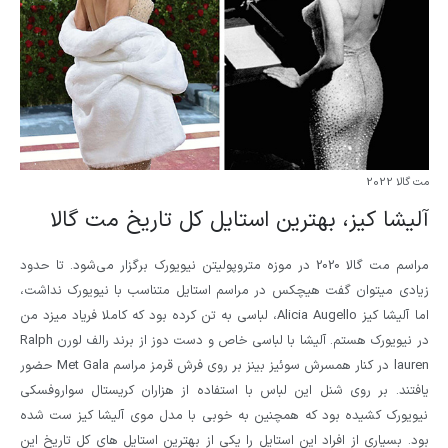
مت گالا 2022
آلیشا کیز، بهترین استایل کل تاریخ مت گالا
مراسم مت گالا 2020 در موزه متروپولیتن نیویورک برگزار می‌شود. تا حدود
زیادی میتوان گفت هیچکس در مراسم استایل متناسب با نیویورک نداشت،
اما آلیشا کیز Alicia Augello، لباسی به تن کرده بود که کاملا فریاد میزد من
در نیویورک هستم. آلیشا با لباسی خاص و دست دوز از برند رالف لورن Ralph
lauren در کنار همسرش سوئیز بینز بر روی فرش قرمز مراسم Met Gala حضور
یافتند. بر روی شنل این لباس با استفاده از هزاران کریستال سواروفسکی
نیویورک کشیده بود که همچنین به خوبی با مدل موی آلیشا کیز ست شده
بود. بسیاری از افراد این استایل را یکی از بهترین استایل های کل تاریخ این