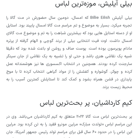
بیلی آیلیش، موزه‌ترین لباس
بیلی آیلیش Billie Eilish که امسال، دومین سال حضورش در مت گالا را
تجربه میکرد، بسیار به موضوع و تم مراسم مت گالا امسال پایبند بود. استایل
او از دسته استایل هایی بود که بیشترین شباهت را به تم و موضوع مت گالای
امسال داشت. اوت فیت انتخابی بیلی از برند گوچی و الهام گرفته از پرتره
مادام پویرسون بوده است. پوست صاف و روشن او باعث شده بود که دقیقا
شبیه یک نقاشی هنری باشد و حتی او را تشبیه به یک نقاشی از جان سینگر
سارجنت کرده بودند. همچنین در انتخاب اکسسوری ها نیز هوشمندانه عمل
کرده و چوکر، گوشواره و کفشش را از مواد گیاهی انتخاب کرده تا با موج
پایداری در فشن همراه بشود و کمک کند تا استایلش کمترین آسیب را به
محیط زیست بزند.
کیم کارداشیان، پر بحث‌ترین لباس
پر بحث‌ترین لباس مت گالا 2022 متعلق به کیم کارداشیان می‌باشد. وی در
این مراسم لباس «تولدت مبارک» مرلین مونرو فقید را به تن کرده بود. مرلین
این لباس را در حدود 60 سال قبل برای مراسم تولد رئیس جمهور آمریکا، جان