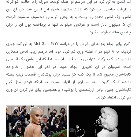
اف کندی به تن کرد. در این مراسم او آهنگ تولدت مبارک را با حالت اغواگرانه
و ظرافت خاصی اجرا کرد که باعث مشهور شدن این لباس شد. درواقع این
لباس، یک لباس معمولی نیست و به نوعی اثر ملی محسوب میشود. قیمت
آن 5 میلیون دلار است و هرکس میتواند تنها با پرداخت پول آن را برای
چندین ساعت قرض بگیرد.
کیم برای اینکه بتواند این لباس را در مراسم Met Gala 2022 به تن کند چیزی
نزدیک به 8 کیلو در 3 هفته وزن کم کرده بود. اما بازهم زیپ لباس همکاری
نکرد و در یک حرکت اعتراضی بالا نرفت. باتوجه به آنکه این لباس یک اثر ملی
است نمیتوان در آن تغییری ایجاد نمود. در آخر این عضو از خانواده
کارداشیان مجبور شد از یک کت خز سفید برای پوشاندن قسمت زیپ بسته
نشده کمک گیرد. البته بسیاری از افراد نسبت به اینکه فردی مثل کیم
کارداشیان چنین لباس ارزشمندی را پوشیده و همچنین برای تن کردن آن وزن
کم کرده، انتقاد کردند.