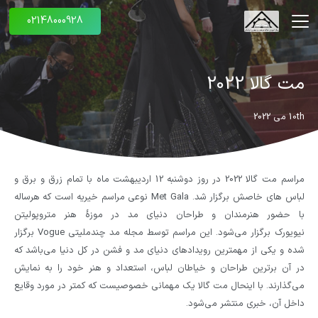
02148000928
مت گالا 2022
10th می 2022
مراسم مت گالا 2022 در روز دوشنبه 12 اردیبهشت ماه با تمام زرق و برق و
لباس های خاصش برگزار شد. Met Gala نوعی مراسم خیریه است که هرساله
با حضور هنرمندان و طراحان دنیای مد در موزهٔ هنر متروپولیتن
نیویورک برگزار می‌شود. این مراسم توسط مجله مد چندملیتی Vogue برگزار
شده و یکی از مهمترین رویدادهای دنیای مد و فشن در کل دنیا می‌باشد که
در آن برترین طراحان و خیاطان لباس، استعداد و هنر خود را به نمایش
می‌گذارند. با اینحال مت گالا یک مهمانی خصوصیست که کمتر در مورد وقایع
داخل آن، خبری منتشر می‌شود.