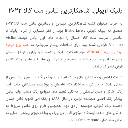
بلیک لایولی، شاهکارترین لباس مت گالا 2022
به جرات میتوان گفت شاهکارترین، بهترین و زیباترین لباس مت گالا 2022
متعلق به بلیک لایولی Blake Lively بود. از نظر بسیاری از افراد، بلیک با
لباسش، مراسم مت گالا امسال را نجات داد. این لباس توسط Atelier
Versace طراحی شده بود. برای اطلاعات بیشتر میتوانید به
همه چیز درباره
برند ورساچه VERSACE
مراجعه کنید. بلیک و همسرش، رایان رینولدز، امسال
جزء میزبانان مراسم بودند که همچنین جزء اولین سلبریتی هایی بودند که در
فرش قرمز قدم زدند.
در ابتدا لباس و دستکش های بلیک لایولی به رنگ رزگلد یا مسی بود. پس از
مدتی بلیک با باز کردن ساختار کنار لباسش و پوشیدن دستکش هایی آبی
رنگ، شکل و مدل لباسش را به کلی تغییر داد. درواقع رنگ مسی اولیه لباس
بیانگر رنگ اصلی مجسمه آزادی در سال 1886 و رنگ آبی ثانویه لباس نشان
دهنده رنگ کنونی مجسمه آزادی بود. همچنین طرح روی دامن مربوط به
نقاشی های سقف ایستگاه مرکزی قطار نیویورک و پولک دوزی پیراهن اصلی به
شکل ساختمان Empire state است.