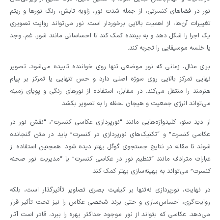
نور در فضاهای کنسرتی، از جمله شدت نور، زاویه تابش، رنگ نورها و ریتم
تغییرات آن‌ها، از اهمیت بالایی برخوردار است. نور می‌تواند روایت تصویری
یک اجرا را شکل دهد و به بیننده کمک کند تا احساساتی مانند شور، غم، وجد
یا خلسه موسیقایی را تجربه کند.
برای مثال، زمانی که نور موضعی تنها روی خواننده تابیده می‌شود، تصویر
نهایی تمرکز بالایی روی سوژه اصلی دارد و حس تنهایی یا تمرکز بر پیام
هنرمند را منتقل می‌کند. در مقابل، استفاده از نورهای رنگی و پویای زمینه
می‌تواند انرژی جمعیت و هیجان لحظه را به تصویر بکشد.
از دید سئو، کلیدواژه‌هایی مانند “نورپردازی عکاسی کنسرت”، “نقش نور در
عکاسی کنسرت” و “تکنیک‌های نورپردازی در کنسرت” باید در متن گنجانده
شوند تا مقاله در نتایج جستجوی گوگل بهتر دیده شود. همچنین استفاده از
عبارات مترادف مانند “تنظیم نور در عکاسی کنسرت” یا “مدیریت نور صحنه
کنسرت” می‌تواند به بهینه‌سازی بهتر کمک کند.
در نهایت، نورپردازی نه‌تنها بر کیفیت بصری تصاویر تأثیرگذار است، بلکه
روایت‌گری، احساس‌سازی و حتی برند شخصی عکاس را نیز تحت تأثیر قرار
می‌دهد. عکاسی که بتواند از نور موجود حداکثر بهره را ببرد، قادر است آثار