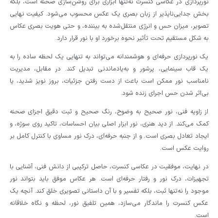
نورپردازی در عکاسی کنسرت نه‌تنها ابزاری برای روشن‌سازی صحنه است، بلکه
بخش جدایی‌ناپذیر از زبان بصری یک عکس محسوب می‌شود. کیفیت نهایی
تصویر، میزان حس و انرژی منتقل‌شده به بیننده، و حتی هویت بصری عکاس
به شکل مستقیم تحت تأثیر نحوه برخورد او با نور قرار دارد.
یک نورپردازی حرفه‌ای و هوشمندانه می‌تواند به تنهایی یک لحظه ساده را به
یک قاب سینمایی، پرشور و به‌یادماندنی تبدیل کند. در مقابل، مدیریت
نامناسب نور ممکن است باعث از دست رفتن جزئیات، بروز نویز شدید، یا
بی‌اثر شدن حس اجرای زنده شود.
از زاویه فنی، نور صحیح به وضوح، رنگ صحیح و ثبت دقیق اجزای صحنه
کمک می‌کند. از دید هنری، نور ابزار اصلی بیان احساسات، تاکید روی سوژه، و
ایجاد تعادل بصری است. و از جنبه حرفه‌ای، درک نور مساوی با کنترل کامل بر
روایت عکس است.
در نهایت، موفقیت در عکاسی کنسرت، حاصل ترکیبی از دانش فنی، آشنایی با
تجهیزات، درک نور و رفتار حرفه‌ای است. هر عکاس موفق باید بتواند نور
موجود را نه‌تنها ثبت، بلکه تفسیر و با آن داستانی تصویری خلق کند. آنچه یک
عکس کنسرت را ماندگار می‌سازد، همین تلفیق نور، لحظه و نگاه خلاقانه
است.