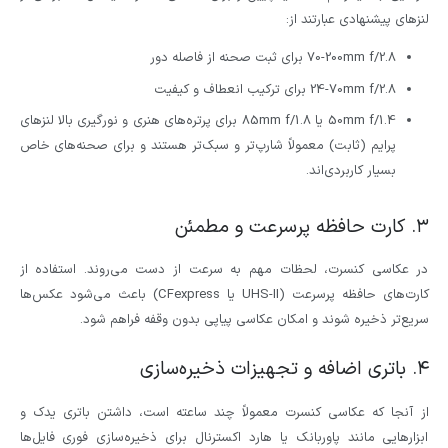
لنزهای پیشنهادی عبارتند از:
70-200mm f/2.8 برای ثبت صحنه از فاصله دور
24-70mm f/2.8 برای ترکیب انعطاف و کیفیت
50mm f/1.4 یا 85mm f/1.8 برای پرتره‌های هنری و نورگیری بالا لنزهای
پرایم (ثابت) معمولاً شارپ‌تر و سبک‌تر هستند و برای صحنه‌های خاص
بسیار کاربردی‌اند.
۳. کارت حافظه پرسرعت و مطمئن
در عکاسی کنسرت، لحظات مهم به سرعت از دست می‌روند. استفاده از
کارت‌های حافظه پرسرعت (UHS-II یا CFexpress) باعث می‌شود عکس‌ها
سریع‌تر ذخیره شوند و امکان عکاسی پیاپی بدون وقفه فراهم شود.
۴. باتری اضافه و تجهیزات ذخیره‌سازی
از آنجا که عکاسی کنسرت معمولاً چند ساعته است، داشتن باتری یدک و
ابزارهایی مانند پاوربانک یا هارد اکسترنال برای ذخیره‌سازی فوری فایل‌ها