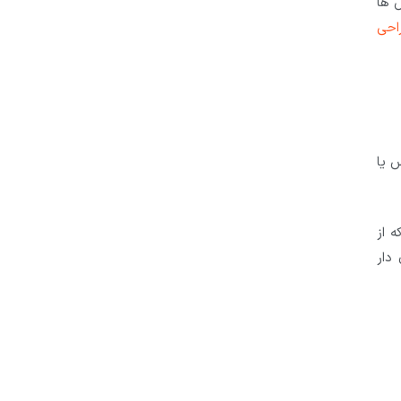
 ها
احی
س یا
 از
دار