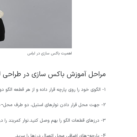
اهمیت باکس سازی در لباس
مراحل آموزش باکس سازی در طراحی 
1- الگوی خود را روی پارچه قرار داده و از هر قطعه الگو دو برش تهیه کنید.
2- جهت محل قرار دادن نوارهای استیل، دو طرف محل¬های مورد نظر را بدوزید و کانال¬هایی را روی باکس ایجاد کنید.
3- درزهای قطعات الگو را بهم وصل کنید.نوار کمربند را در محل کمری باکس بدوزید.
4- پارچه¬های اضافی محل اتصال درزها را ببرید.